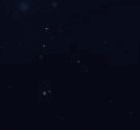
基于青天伟业的出口版图
1. 东南亚：制造
市场特征：
越南、印尼、泰国等国承
化工、电子、食品饮料等
对性价比敏感，愿意尝试
机会点：
新建工厂的流程仪表配套
现有工厂的自动化升级改
水务基础设施的智能化改
2. 中东：油气产