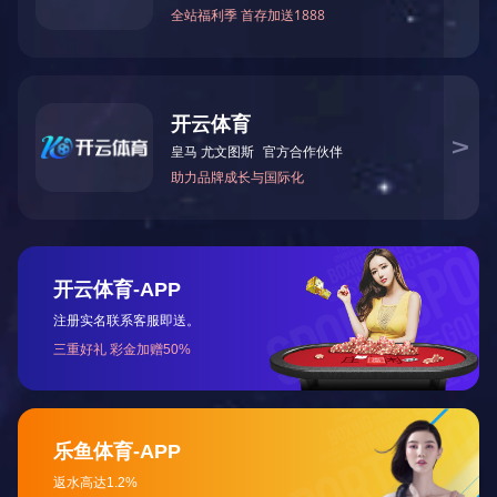
这不是一个靠低价倾销的
二、全球流量计
1. 市场规模与增长
根据行业研究数据，全球
乐动网页版登录入口-乐
质量流量计
（以科里奥利
亚太地区
是增长最快的市
2. 竞争格局：欧
欧美品牌在高端市场建立