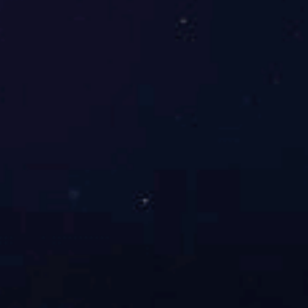
流量计不是一锤子买卖，
论是直接服务还是通过合
（3）客户多样性
从发达国家的工业用户到
3. 出海成功的关
要素
产品硬实力
乐动网页版
认证先行
CE、ATE
规模效应
出口销量第
服务本地化
建立全球服
应用场景深耕
水务、化工
四、重点市场机