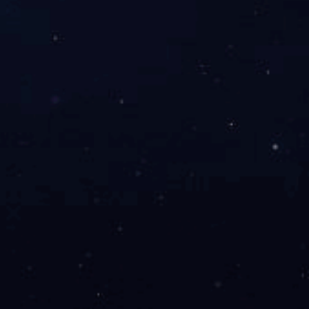
微信公众号
厂家客服