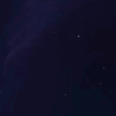
过硬、品质稳定、售后完善的大口径
选型的关键…
水泥行业产能过剩倒逼的智能化改造
转型早已从“可选动作”变为“必答题”
2026年）》，建材行业数字化转型
1
2
3
下一页
末