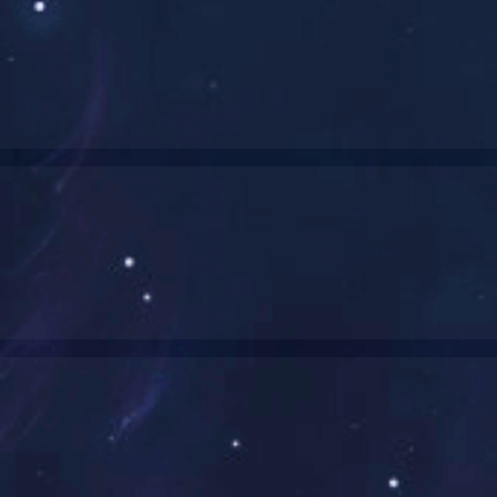
动（中国）
超声波液位计
旋进漩涡流量计
涡轮流量计
号外！号外！青天仪表科技园二期建设开工啦！
封市政府刘副市长和祥符区王区长一行莅临青天伟业，公司总经
同分别在电磁事业部，气体事业部及青天仪表科技园二期现场参观！..