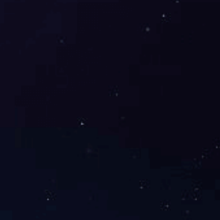
乐动网页版登录入口-乐动（中国） 厂家，成为项目
了解详情
选对乐动网页版登录入口-乐动（中国） ，水泥产线技改省下30%维护成本
浪潮正在国内全面铺开，对于水泥企业来说，智能化
。根据《原材料工业数字化转型工作方案（2024—
实施…
了解详情
页