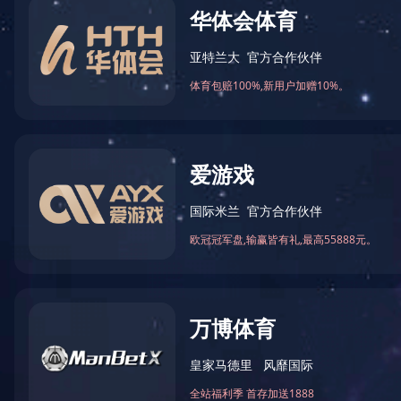
热门关键词：
金属管浮子流量计
乐动网页版登录入口-乐
您的位置：
乐动网页版登录入口
新闻资讯
>
青天仪表新闻资讯
头条
开
公司动态
陪