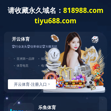
乐动网页版登录入口
欢迎进入乐动网页版登录入口-乐动（中国） 网站！
中国乐动网页版
20年 120国 验证高
乐动网页版登录入口
乐动网页版登录入口-乐动（中
工程案例
新闻资讯
关于青天仪表
乐