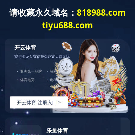
乐动网页版登录入口
欢迎进入乐动网页版登录入口-乐动（中国） 网站！
中国乐动网页版
20年 120国 验证高
乐动网页版登录入口
乐动网页版登录入口-乐动（中
工程案例
新闻资讯
关于青天仪表
乐