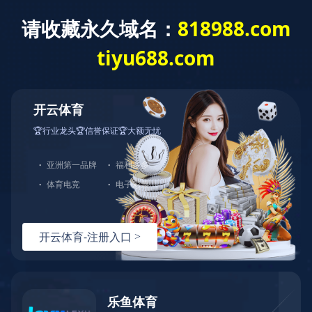
乐动网页版登录入口
欢迎进入乐动网页版登录入口-乐动（中国） 网站！
中国乐动网页版
20年 120国 验证高
乐动网页版登录入口
乐动网页版登录入口-乐动（中
工程案例
新闻资讯
关于青天仪表
乐