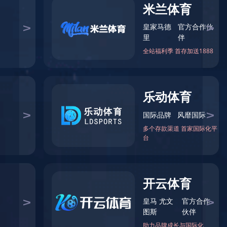
QTLD卫生型卡箍式乐动网页版登录入口-乐动（中国）
版登录入口-乐动（中国） 卫生型卡箍式安装方式具有安装、清
常应用于食品生产、制药行业药剂测量以及净水监测等场合。