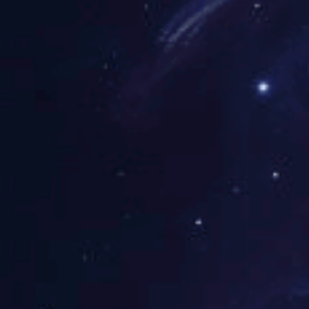
E=KBVD
式中：
E－感应电
K－与磁场
B－磁感应
V－导电液
D－电极间
传感器将感
时流量和累
议。