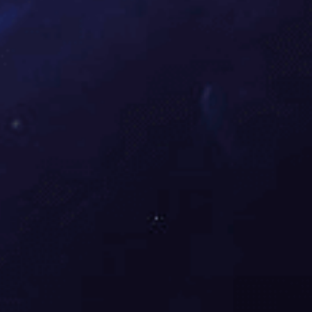
的卫生型衬里材料，防止了测量介质残余物在测量管