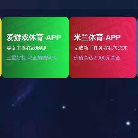
全国
175
2
/2
/ INTRODUCTION
动网页版登录入口-乐动（中国） 根据法拉第电磁感
量测量。乐动网页版登录入口-乐动（中国） 的优点
可测流量范围大。最大流量与最小流量的比值一般为