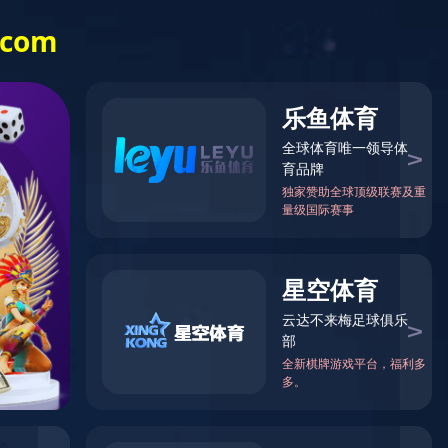
在线留言
收藏本站
网站地图
销量第一的制造商
产品中心
服务热线：
17530107806