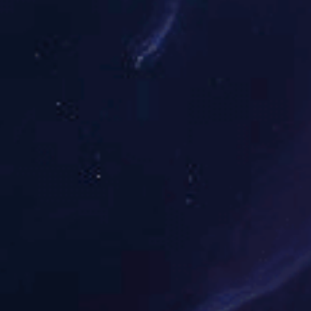
20
：
1
以上，
流量检定装置
性，精确度较
水表
QTLD乐动网页
便等优点，常应
科里奥利质量流量计
咨询热线
17530107806
工作原理
根据法拉第
导电液体切