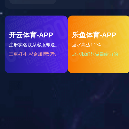
乐动网页版登录入口-乐动（中国）
涡街流量计
金属管浮子流量计
超声波流量计
产品简介
液体（气体）涡轮流量计
热式气体质量流量计
旋进漩涡流量计
质量流量计
QTLD
卡箍式乐
应定律进行流
物位仪表
是压损极小，