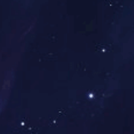
适用的工业管径范围宽，输出信号和被测流量呈线
高，可测量电导率≥
5
μ
s/cm
的液体。
版登录入口-乐动（中国） 卡箍式安装方式具有安装、清洗方
用于食品生产、制药行业药剂测量以及净水监测等场合。
/ WORKING PRINCIPLE
电磁感应原理，在与测量管轴线和磁力线相垂直的管壁上安装了
割磁力线产生感应电势，此感应电势由两个检测电极检出，数值