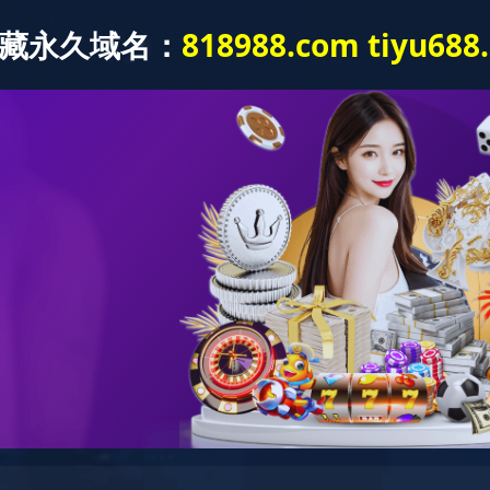
网页版登录入口-乐动（中国） 出口
国 验证高可靠
-乐动（中国）
涡街流量计
金属管浮子流量计
乐动网页版登录入口-乐动（中国）