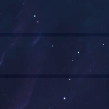
中国）
超声波流量计
涡街流量计
金属管浮子流量计
定装置
气体流量检定装置
>
检定装置