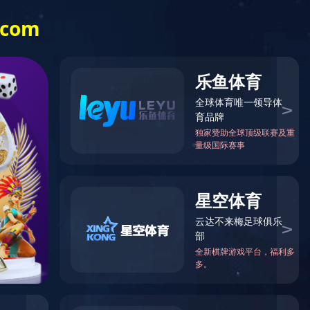
在线留言
收藏本站
网站地图
销量第一的制造商
产品中心
服务热线：
17530107806