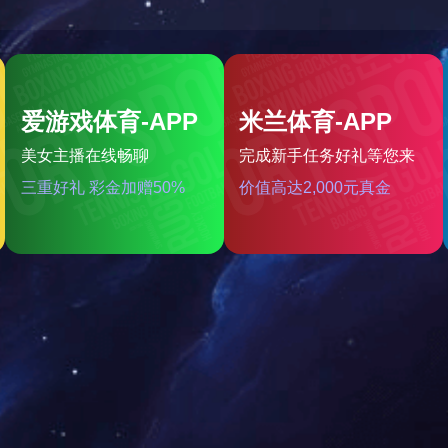
装置
嘴标定装置为我公司自主设
选用符合国际标…
【详情】