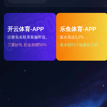
物位仪表
流量检定装置
液体流量检定装置
气体流量检定装置
气体检定
临界流音速喷
水表检定装置
计制造，它
水表
科里奥利质量流量计