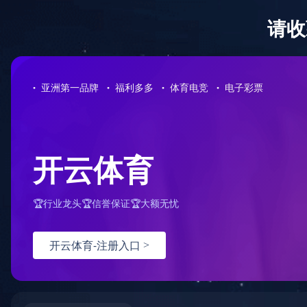
乐动网页版登录入口
欢迎进入乐动网页版登录入口-乐动（中国） 网站！
中国乐动
20年 120
乐动网页版登录入口
乐动网页版登录入口
工程案例
新闻资讯
关于青天仪表