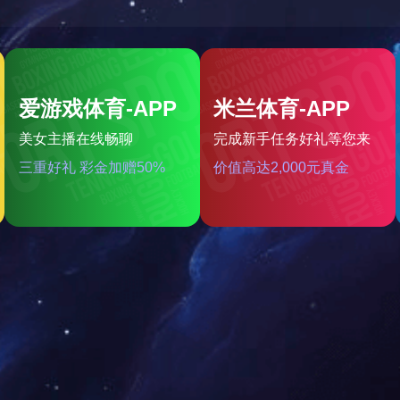
水表联检定装置
联自动检定装置优点：一键
出具报告
【详情】