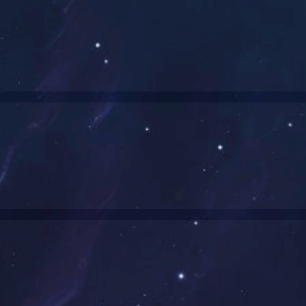
中国）
超声波流量计
涡街流量计
金属管浮子流量计
定装置
水表检定装置
>
装置