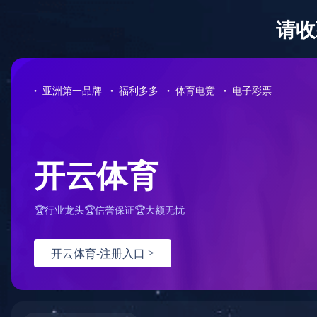
乐动网页版登录入口
欢迎进入乐动网页版登录入口-乐动（中国） 网站！
中国乐动
20年 120
乐动网页版登录入口
乐动网页版登录入口
工程案例
新闻资讯
关于青天仪表