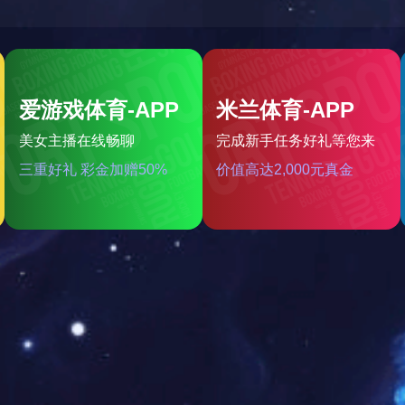
乐动网页版登录入口-乐动（中国） 完成升级改造。…
曾面临进水流量数据波动大、计量精度不足的难题，对污水处理
页版登录入口-乐动（中国） 完成升级改造。