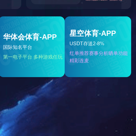
负荷分析与工艺调度造成严重影响。该厂选用青天仪表