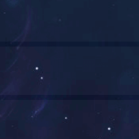
动（中国）
超声波液位计
旋进漩涡流量计
涡轮流量计
页版登录入口-乐动（中国） 在污水处理厂的精准计量与工艺优化应用
动网页版登录入口-乐动（中国） 在污水处
作者：
编辑：
来源：
发布日期： 20
某污水处理厂曾面临进水流量数据波动大、计量精度不足的难题，对污水