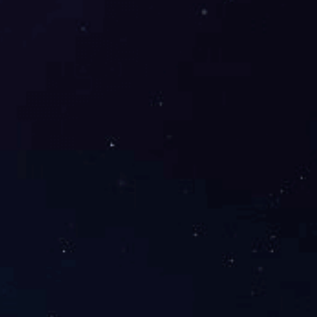
了解详情 >
了解详情 >
了解详情 >
查看详情 +
返回列表