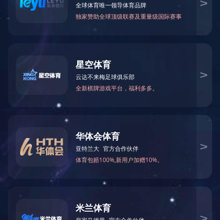
热门关键词：
金属管浮子流量计
乐动网页版登录入口-乐动（中国）
您的位置：
乐动网页版登录入口
成功案例
旋进旋涡气体流量
>
>
青天仪表工程案例
水务
信息摘要：
旋进旋涡气