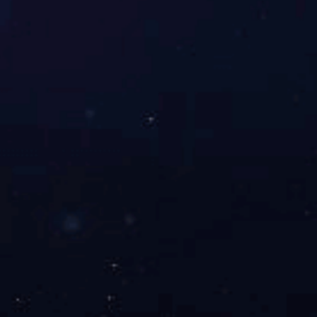
旋进旋涡气体流量计的安
下一条
案例解析--眉
本文标签：
防爆型乐动网页
网站导航
联系
乐动网页版登录入口
乐动网页版登录入口-
乐动网
乐动（中国）
有
涡街流量计
金属管浮子流量计
电话： 
产品中心
工程案例
邮箱：qi