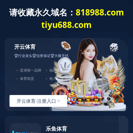
乐动网页版登录入口
欢迎进入乐动网页版登录入口-乐动（中国） 网站！
中国乐动网页版
20年 120国 验证高
乐动网页版登录入口
乐动网页版登录入口-乐动（中
工程案例
新闻资讯
关于青天仪表
乐