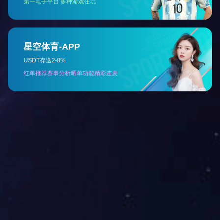
【相关推荐】
乐动网页版登录入口-乐
青天仪表乐动网页版登录