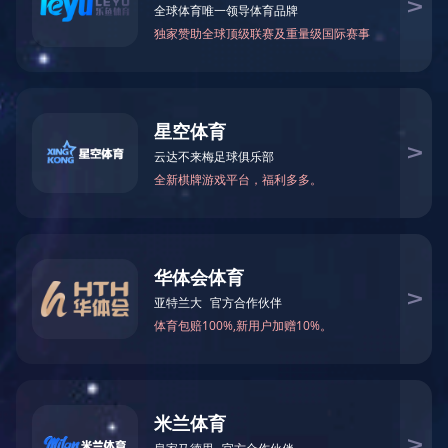
热门关键词：
金属管浮子流量计
乐动网页版登录入口-乐动（中国）
您的位置：
乐动网页版登录入口
成功案例
化工厂案例-防爆型
>
>
化工
青天仪表工程案例
水务
信息摘要：
位于四川泸